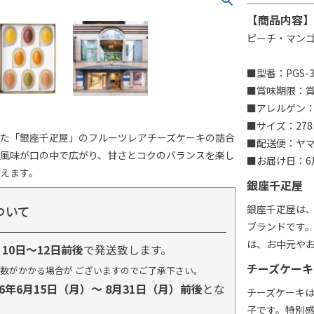
【商品内容】
ピーチ・マンゴ
■型番：PGS-3
■賞味期限：賞味
■アレルゲン
■サイズ：278
せた「銀座千疋屋」のフルーツレアチーズケーキの詰合
■配送便：ヤ
の風味が口の中で広がり、甘さとコクのバランスを楽し
■お届け日：6月
えます。
銀座千疋屋
ついて
銀座千疋屋は
ブランドです
は、お中元や
り
10日～12日前後
で発送致します。
チーズケーキ
数がかかる場合が ございますのでご了承下さい。
26年6月15日（月）～ 8月31日（月）前後
とな
チーズケーキ
子です。特別