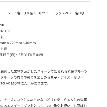
ー・レモン各60g×各2、キウイ・ミックスベリー各60g
90
 180日
：乳
mm×220mm×40mm
マト便
15日(月)～8月31日(月)前後
、厳選した果物を活かしたスイーツで知られる老舗フルーツ
。フルーツの香りや彩りを楽しめる菓子・アイス・ゼリー
お祝いの贈り物に人気があります。
は、チーズのコクとなめらかな口どけを楽しめる人気の洋菓
感のあるスイーツギフトとして、お中元やお祝いにも喜ばれ