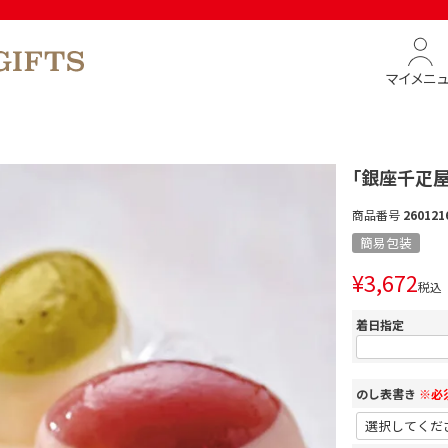
マイメニ
「銀座千疋
商品番号
260121
簡易包装
¥
3,672
税込
着日指定
のし表書き
※必