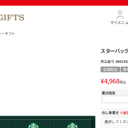
マイメニ
ヒーギフト
スターバッ
商品番号
260138
全国配送
簡
¥
4,968
税込
着日指定
のし表書き
※必