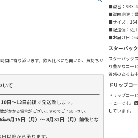
■型番：SBX-4
■賞味期限：賞味
■サイズ：164
■配送便：佐
■お届け日：6月
スターバック
スターバック
の時間に寄り添います。飲み比べにも向いた、気持ちが
り豊かなコー
質感のあるお
ついて
ドリップコー
ドリップコー
り
10日～12日前後
で発送致します。
ーヒーです。
しています。
数がかかる場合が ございますのでご了承下さい。
26年6月15日（月）～ 8月31日（月）前後
とな
2日以降から承ります。