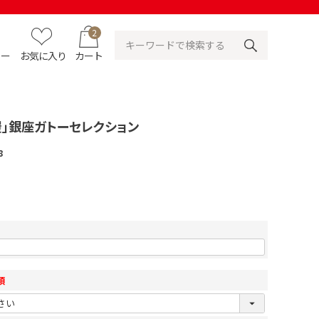
2
ュー
お気に入り
カート
屋」銀座ガトーセレクション
8
須