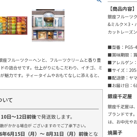
【商品内容】
銀座フルーツク
&ミルク×3・
カットレーズン
■型番：PGS-4
■賞味期限：賞味
銀座フルーツクーヘンと、フルーツクリームと香り豊
■アレルゲン：
ンドの詰合せです。仕上がりにもこだわり、イチゴ、ミ
■サイズ：205
が魅力です。ティータイムやおもてなしに添えると、
■配送便：ヤ
■お届け日：6月
銀座千疋屋
ついて
銀座千疋屋は
ブランドです
り
10日～12日前後
で発送致します。
は、お中元や
数がかかる場合が ございますのでご了承下さい。
焼菓子
26年6月15日（月）～ 8月31日（月）前後
とな