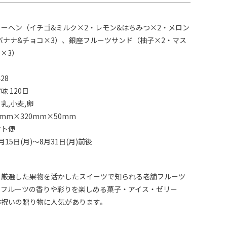
ーヘン（イチゴ&ミルク×2・レモン&はちみつ×2・メロン
バナナ&チョコ×3）、銀座フルーツサンド（柚子×2・マス
×3）
28
 120日
乳,小麦,卵
mm×320mm×50mm
マト便
15日(月)～8月31日(月)前後
、厳選した果物を活かしたスイーツで知られる老舗フルーツ
。フルーツの香りや彩りを楽しめる菓子・アイス・ゼリー
お祝いの贈り物に人気があります。