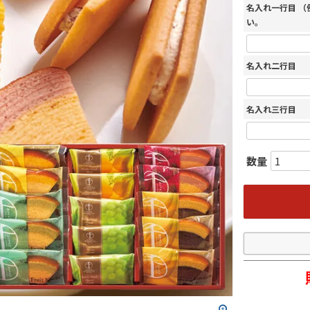
名入れ一行目 
い。
名入れ二行目
名入れ三行目