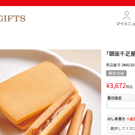
マイメニ
「銀座千疋
商品番号
260121
簡易包装
¥
3,672
税込
着日指定
のし表書き
※必