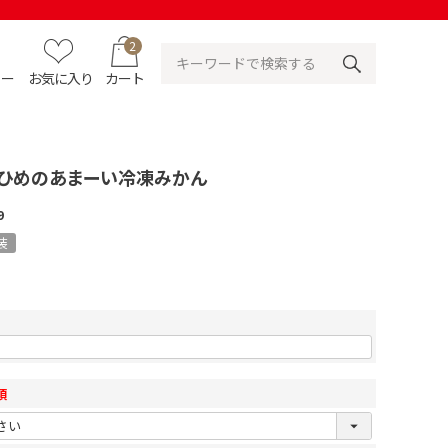
2
ュー
お気に入り
カート
えひめのあまーい冷凍みかん
9
装
須