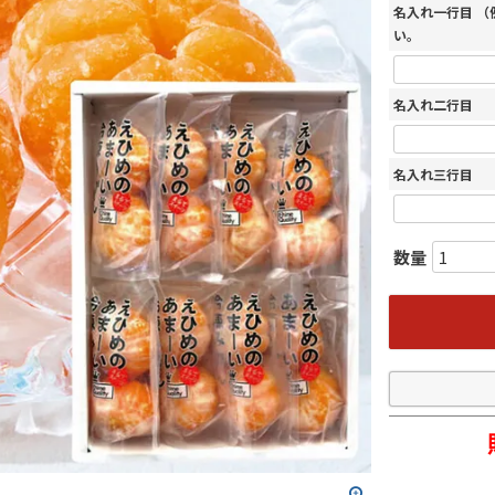
名入れ一行目 
い。
名入れ二行目
名入れ三行目