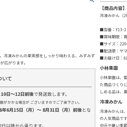
【商品内容】
冷凍みかん（2
■型番：Y13-2
■賞味期限：賞味
■サイズ：220
■配送便：ヤ
す。冷凍みかんの果実感をしっかり味わえる、みずみず
■お届け日：6月
みが広がります。
小林果園
ついて
小林果園は、
た商品づくり
しめる品は、
り
10日～12日前後
で発送致します。
冷凍みかん
数がかかる場合が ございますのでご了承下さい。
26年6月15日（月）～ 8月31日（月）前後
とな
冷凍みかんは
の人気商品で
2日以降から承ります。
中元や暑い季