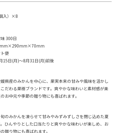
個入）×8
 300日
mm×290mm×70mm
マト便
15日(月)～8月31日(月)前後
愛媛県産のみかんを中心に、果実本来の甘みや風味を活かし
にこだわる果樹ブランドです。爽やかな味わいと素材感が楽
夏のお中元や季節の贈り物にも喜ばれます。
、旬のみかんを凍らせて甘みやみずみずしさを閉じ込めた夏
す。ひんやりとした口当たりと爽やかな味わいが楽しめ、お
節の贈り物にも喜ばれます。