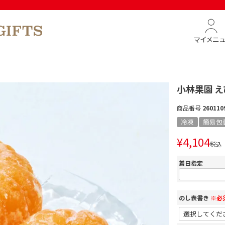
マイメニ
小林果園 
商品番号
260110
冷凍
簡易包
¥
4,104
税込
着日指定
のし表書き
※必