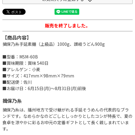
販売を終了しました。
【商品内容】
揖保乃糸手延素麺（上級品）1000g、讃岐うどん900g
■型番：MSM-60B
■賞味期限：賞味 540日
■アレルゲン：小麦
■サイズ：417mm×98mm×79mm
■配送便：佐川
■お届け日：6月15日(月)～8月31日(月)前後
揖保乃糸
揖保乃糸は、播州地方で受け継がれる手延そうめんの代表的なブラ
ンドです。なめらかなのどごしとしっかりとしたコシが特長で、夏の
食卓を涼やかに彩るお中元の定番ギフトとして長く親しまれていま
す。