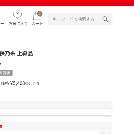
2
ュー
お気に入り
カート
保乃糸 上級品
4
易包装
¥
5,400
売価格
のところ
須