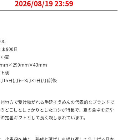
2026/08/19 23:59
0C
 900日
：小麦
mm×290mm×43mm
マト便
15日(月)～8月31日(月)前後
播州地方で受け継がれる手延そうめんの代表的なブランドで
なのどごしとしっかりとしたコシが特長で、夏の食卓を涼や
元の定番ギフトとして長く親しまれています。
は、小麦粉を練り、熟成と延ばしを繰り返して仕上げる日本