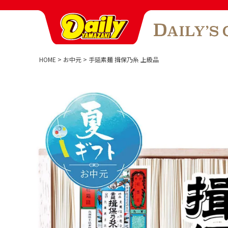
HOME
お中元
手延素麺 揖保乃糸 上級品