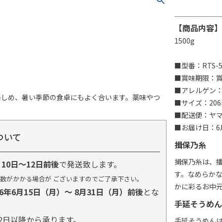
【商品内容】
1500g
■型番：RTS-5
■賞味期限：賞味
■アレルゲン
楽しめ、暑い季節の食卓にもよく合います。薬味やつ
■サイズ：206
■配送便：ヤ
■お届け日：6月
ついて
揖保乃糸
揖保乃糸は、
り
10日～12日前後
で発送致します。
す。なめらか
数がかかる場合が ございますのでご了承下さい。
かに彩るお中
26年6月15日（月）～ 8月31日（月）前後
とな
手延そうめん
2日以降から承ります。
手延そうめん