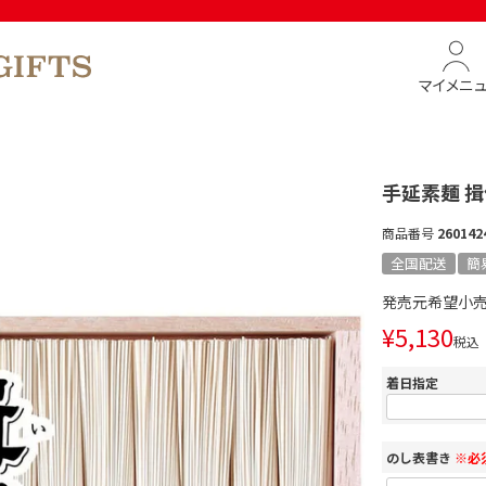
マイメニ
手延素麺 揖
商品番号
260142
全国配送
簡
発売元希望小
¥
5,130
税込
着日指定
のし表書き
※必