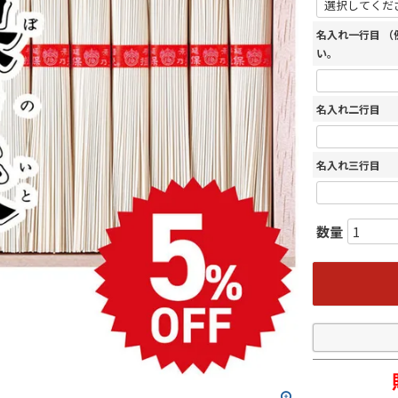
名入れ一行目 
い。
名入れ二行目
名入れ三行目