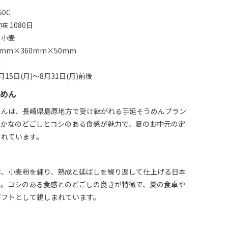
0C
 1080日
：小麦
mm×360mm×50mm
川
15日(月)～8月31日(月)前後
めん
めんは、長崎県島原地方で受け継がれる手延そうめんブラン
らかなのどごしとコシのある食感が魅力で、夏のお中元の定
まれています。
は、小麦粉を練り、熟成と延ばしを繰り返して仕上げる日本
す。コシのある食感とのどごしの良さが特徴で、夏の食卓や
ギフトとして親しまれています。