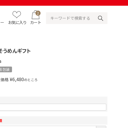
2
ュー
お気に入り
カート
そうめんギフト
6
易包装
¥
6,480
売価格
のところ
須