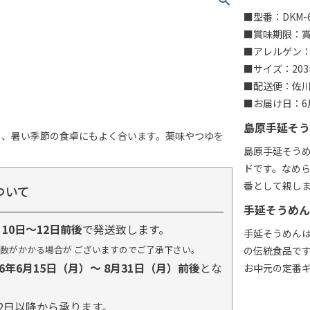
■型番：DKM-6
■賞味期限：賞味
■アレルゲン
■サイズ：203
■配送便：佐
■お届け日：6月
島原手延そう
め、暑い季節の食卓にもよく合います。薬味やつゆを
島原手延そう
ドです。なめ
番として親し
ついて
手延そうめん
り
10日～12日前後
で発送致します。
手延そうめん
数がかかる場合が ございますのでご了承下さい。
の伝統食品で
26年6月15日（月）～ 8月31日（月）前後
とな
お中元の定番
2日以降から承ります。