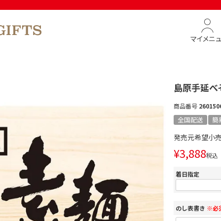
マイメニ
島原手延べ
商品番号
260150
全国配送
簡
発売元希望小
¥
3,888
税込
着日指定
のし表書き
※必