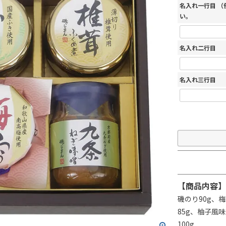
名入れ一行目 
い。
名入れ二行目
名入れ三行目
【商品内容】
磯のり90g、
85g、柚子風
100g