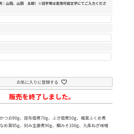
（例：山田、山田 太郎）※旧字等は変換可能文字にてご入力くださ
お気に入りに登録する
販売を終了しました。
梅かつお90g、昆布佃煮70g、ふき佃煮50g、椎茸ふくめ煮
味なめ茸85g、刻み生姜煮90g、鯛みそ100g、九条ねぎ味噌