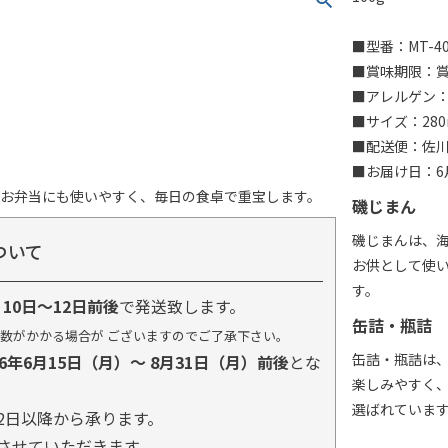
■型番：MT-4
■賞味期限：賞味
■アレルゲン
■サイズ：280
■配送便：佐
■お届け日：6月
やお弁当にも使いやすく、毎日の食卓で重宝します。
磯じまん
磯じまんは、
ついて
お供として使
す。
り
10日～12日前後
で発送致します。
缶詰・瓶詰
数がかかる場合が ございますのでご了承下さい。
缶詰・瓶詰は
26年6月15日（月）～ 8月31日（月）前後
とな
楽しみやすく
選ばれていま
2日以降から承ります。
とさせていただきます。