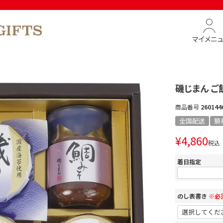
マイメニ
磯じまん 
商品番号
260144
全国配送
簡
¥
4,860
税込
着日指定
のし表書き
※必