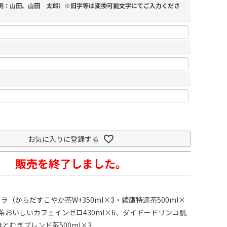
（例：山田、山田 太郎）※旧字等は変換可能文字にてご入力くださ
お気に入りに登録する
販売を終了しました。
ラ（からだすこやか茶W+350ml×3・綾鷹特選茶500ml×
茶おいしいカフェインゼロ430ml×6、ダイドードリンコ肌
はとむぎブレンド茶500ml×3