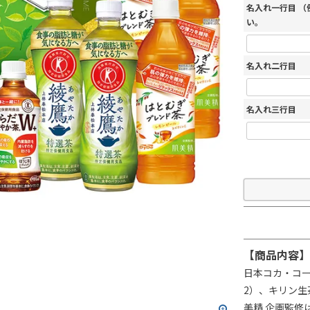
名入れ一行目 
い。
名入れ二行目
名入れ三行目
【商品内容】
日本コカ・コー
2）、キリン生
美精 企画監修