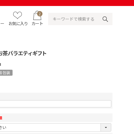
2
ュー
お気に入り
カート
お茶バラエティギフト
3
易包装
須