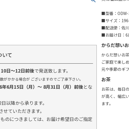
■型番：ODW-
■サイズ：196
■配送便：佐
■お届け日：6月
からだ想いお
ついて
からだ想いお
ご家庭で楽し
元や季節のギ
り
10日～12日前後
で発送致します。
お茶
数がかかる場合が ございますのでご了承下さい。
26年6月15日（月）～ 8月31日（月）前後
とな
お茶は、毎日
が高く、幅広
2日以降から承ります。
ます。
とさせていただきます。
るものにつきましては、お届け希望日のご指定