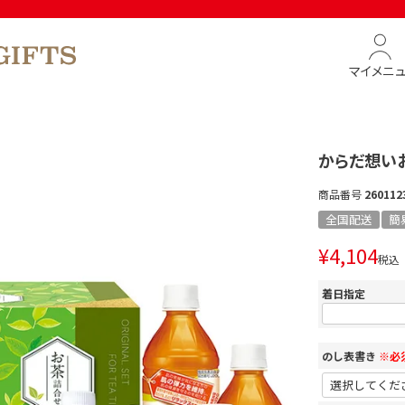
マイメニ
からだ想い
商品番号
260112
全国配送
簡
¥
4,104
税込
着日指定
のし表書き
※必