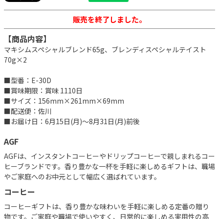
販売を終了しました。
【商品内容】
マキシムスペシャルブレンド65g、ブレンディスペシャルテイスト
70g×2
■型番：E-30D
■賞味期限：賞味 1110日
■サイズ：156mm×261mm×69mm
■配送便：佐川
■お届け日：6月15日(月)～8月31日(月)前後
AGF
AGFは、インスタントコーヒーやドリップコーヒーで親しまれるコー
ヒーブランドです。香り豊かな一杯を手軽に楽しめるギフトは、職場
やご家庭へのお中元として幅広く選ばれています。
コーヒー
コーヒーギフトは、香り豊かな味わいを手軽に楽しめる定番の贈り
物です。ご家庭や職場で使いやすく、日常的に楽しめる実用性の高