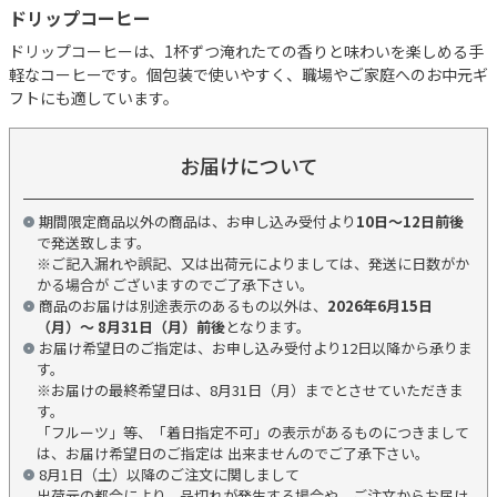
ドリップコーヒー
ドリップコーヒーは、1杯ずつ淹れたての香りと味わいを楽しめる手
軽なコーヒーです。個包装で使いやすく、職場やご家庭へのお中元ギ
フトにも適しています。
お届けについて
期間限定商品以外の商品は、お申し込み受付より
10日～12日前後
で発送致します。
※ご記入漏れや誤記、又は出荷元によりましては、発送に日数がか
かる場合が ございますのでご了承下さい。
商品のお届けは別途表示のあるもの以外は、
2026年6月15日
（月）～ 8月31日（月）前後
となります。
お届け希望日のご指定は、お申し込み受付より12日以降から承りま
す。
※お届けの最終希望日は、8月31日（月）までとさせていただきま
す。
「フルーツ」等、「着日指定不可」の表示があるものにつきまして
は、お届け希望日のご指定は 出来ませんのでご了承下さい。
8月1日（土）以降のご注文に関しまして
出荷元の都合により、品切れが発生する場合や、ご注文からお届け