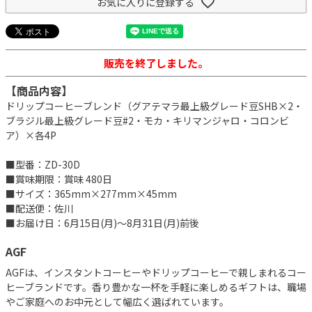
お気に入りに登録する
販売を終了しました。
【商品内容】
ドリップコーヒーブレンド（グアテマラ最上級グレード豆SHB×2・
ブラジル最上級グレード豆#2・モカ・キリマンジャロ・コロンビ
ア）×各4P
■型番：ZD-30D
■賞味期限：賞味 480日
■サイズ：365mm×277mm×45mm
■配送便：佐川
■お届け日：6月15日(月)～8月31日(月)前後
AGF
AGFは、インスタントコーヒーやドリップコーヒーで親しまれるコー
ヒーブランドです。香り豊かな一杯を手軽に楽しめるギフトは、職場
やご家庭へのお中元として幅広く選ばれています。