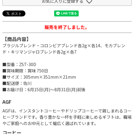
お気に入りに登録する
販売を終了しました。
【商品内容】
ブラジルブレンド・コロンビアブレンド各2g×各14、モカブレン
ド・キリマンジャロブレンド各2g×各7
■型番：ZST-30D
■賞味期限：賞味 750日
■サイズ：305mm×351mm×21mm
■配送便：佐川
■お届け日：6月15日(月)～8月31日(月)前後
AGF
AGFは、インスタントコーヒーやドリップコーヒーで親しまれるコー
ヒーブランドです。香り豊かな一杯を手軽に楽しめるギフトは、職場
やご家庭へのお中元として幅広く選ばれています。
コーヒー