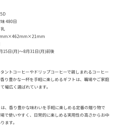
5D
 480日
：乳
mm×462mm×21mm
川
15日(月)～8月31日(月)前後
スタントコーヒーやドリップコーヒーで親しまれるコーヒー
。香り豊かな一杯を手軽に楽しめるギフトは、職場やご家庭
して幅広く選ばれています。
トは、香り豊かな味わいを手軽に楽しめる定番の贈り物で
職場で使いやすく、日常的に楽しめる実用性の高さからお中
あります。