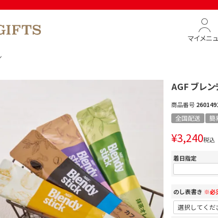
マイメニ
ン
AGF ブレ
商品番号
260149
全国配送
簡
¥
3,240
税込
着日指定
のし表書き
※必