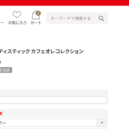
2
ュー
お気に入り
カート
ンディスティック カフェオレコレクション
1
易包装
須