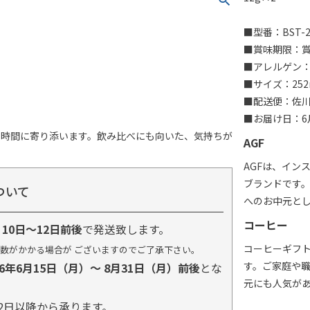
■型番：BST-2
■賞味期限：賞味
■アレルゲン
■サイズ：252
■配送便：佐
■お届け日：6月
の時間に寄り添います。飲み比べにも向いた、気持ちが
AGF
AGFは、イン
ブランドです
ついて
へのお中元と
コーヒー
り
10日～12日前後
で発送致します。
コーヒーギフ
数がかかる場合が ございますのでご了承下さい。
す。ご家庭や
26年6月15日（月）～ 8月31日（月）前後
とな
元にも人気が
2日以降から承ります。