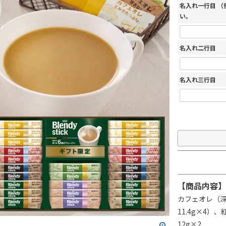
名入れ一行目 
い。
名入れ二行目
名入れ三行目
【商品内容】
カフェオレ（深
11.4g×4）
12g×2