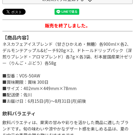
販売を終了しました。
【商品内容】
ネスカフェアイスブレンド（甘さひかえめ・無糖）各900ml×各2、
デルモンテアップル&ピーチ920g×2、ドトールドリップパック（深
煎りブレンド・アロマブレンド）各7g×各3袋、杉本屋国産果汁ゼリ
ー（りんご・ぶどう）各58g
■型番：VOS-50AW
■賞味期限：賞味 300日
■サイズ：402mm×449mm×78mm
■配送便：佐川
■お届け日：6月15日(月)～8月31日(月)前後
飲料バラエティ
飲料バラエティは、果実の甘みや彩りを活かした商品に適したブラ
ンドです。旬の味わいや涼やかなデザート感を楽しめる品は、夏の
お中元や季節の贈り物におすすめです。