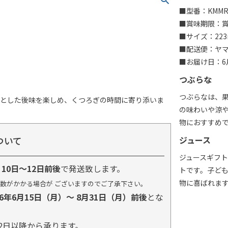
■型番：KMM
■賞味期限：賞味
■サイズ：223
■配送便：ヤ
■お届け日：6月
つぶらな
つぶらなは、
りとした後味を楽しめ、くつろぎの時間に寄り添いま
の味わいや涼
物におすすめ
ついて
ジュース
ジュースギフ
り
10日～12日前後
で発送致します。
トです。子ど
物に喜ばれま
数がかかる場合が ございますのでご了承下さい。
26年6月15日（月）～ 8月31日（月）前後
とな
2日以降から承ります。