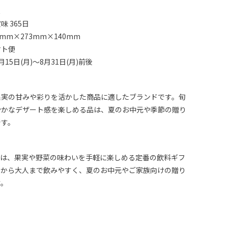
R
 365日
mm×273mm×140mm
マト便
15日(月)～8月31日(月)前後
果実の甘みや彩りを活かした商品に適したブランドです。旬
やかなデザート感を楽しめる品は、夏のお中元や季節の贈り
です。
トは、果実や野菜の味わいを手軽に楽しめる定番の飲料ギフ
もから大人まで飲みやすく、夏のお中元やご家族向けの贈り
す。