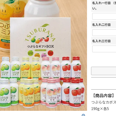
名入れ一行目 
い。
名入れ二行目
名入れ三行目
【商品内容】
つぶらなカボ
190g×各5