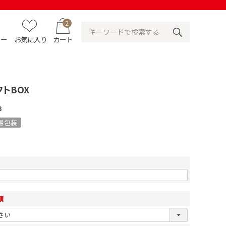
2
ュー
お気に入り
カート
トBOX
3
易包装
須