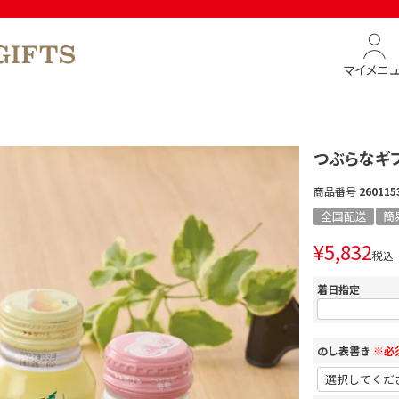
マイメニ
つぶらなギフ
商品番号
260115
全国配送
簡
¥
5,832
税込
着日指定
のし表書き
※必