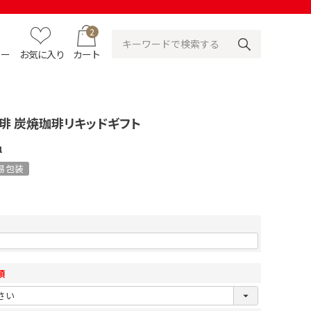
2
ュー
お気に入り
カート
琲 炭焼珈琲リキッドギフト
1
易包装
須