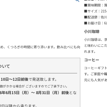
■賞味期限：賞味
■サイズ：215
■配送便：佐
■お届け日：6月
小川珈琲
小川珈琲は、
と味わいにこ
しめ、くつろぎの時間に寄り添います。飲み比べにも向
れます。
コーヒー
ついて
コーヒーギフ
す。ご家庭や
り
10日～12日前後
で発送致します。
元にも人気が
数がかかる場合が ございますのでご了承下さい。
26年6月15日（月）～ 8月31日（月）前後
とな
2日以降から承ります。