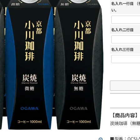
名入れ一行目 
い。
名入れ二行目
名入れ三行目
【商品内容】
炭焼珈琲（無糖×
■型番：OCSI-