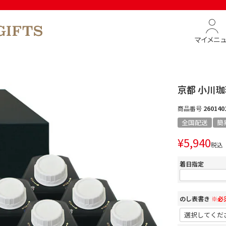
マイメニ
京都 小川珈
商品番号
260140
全国配送
簡
¥
5,940
税込
着日指定
のし表書き
※必