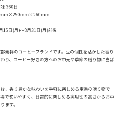
 360日
mm×250mm×260mm
川
15日(月)～8月31日(月)前後
京都発祥のコーヒーブランドです。豆の個性を活かした香り
だわり、コーヒー好きの方へのお中元や季節の贈り物に喜ば
トは、香り豊かな味わいを手軽に楽しめる定番の贈り物で
職場で使いやすく、日常的に楽しめる実用性の高さからお中
あります。