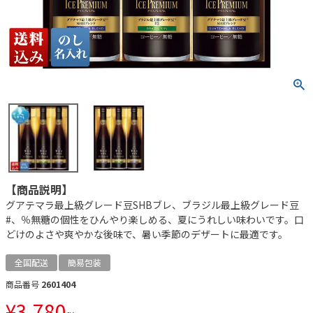
【商品説明】
グアテマラ最上級グレード豆SHBブレ、ブラジル最上級グレード豆
#、％無糖の個性をひんやり楽しめる、夏にうれしい味わいです。口
どけのよさや爽やかな後味で、暑い季節のデザートに最適です。
全国配送
簡易包装
商品番号
2601404
¥
3,780