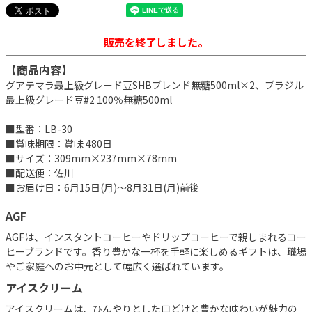
販売を終了しました。
【商品内容】
グアテマラ最上級グレード豆SHBブレンド無糖500ml×2、ブラジル
最上級グレード豆#2 100％無糖500ml
■型番：LB-30
■賞味期限：賞味 480日
■サイズ：309mm×237mm×78mm
■配送便：佐川
■お届け日：6月15日(月)～8月31日(月)前後
AGF
AGFは、インスタントコーヒーやドリップコーヒーで親しまれるコー
ヒーブランドです。香り豊かな一杯を手軽に楽しめるギフトは、職場
やご家庭へのお中元として幅広く選ばれています。
アイスクリーム
アイスクリームは、ひんやりとした口どけと豊かな味わいが魅力の