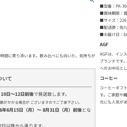
■型番：PA-30
■賞味期限：賞味
■サイズ：226
■配送便：佐
■お届け日：6月
AGF
AGFは、イン
の時間に寄り添います。飲み比べにも向いた、気持ちが
ブランドです
へのお中元と
ついて
コーヒー
コーヒーギフ
り
10日～12日前後
で発送致します。
す。ご家庭や
元にも人気が
数がかかる場合が ございますのでご了承下さい。
26年6月15日（月）～ 8月31日（月）前後
とな
2日以降から承ります。