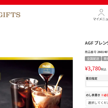
マイメニ
AGF ブレ
商品番号
260140
全国配送
簡
¥
3,780
税込
着日指定
のし表書き
※必