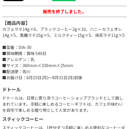
販売を終了しました。
【商品内容】
カフェラテ14g×6、ブラックコーヒー2g×10、ハニーカフェオレ
14g×5、黒糖ラテ15g×5、ミルクティー15g×5、抹茶ラテ11g×5
■型番：DIA-30
■賞味期限：賞味 540日
■アレルゲン：乳
■サイズ：360mm×330mm×25mm
■配送便：佐川
■お届け日：6月15日(月)～8月31日(月)前後
ドトール
ドトールは、日常に寄り添うコーヒーショップブランドとして親し
まれています。手軽に楽しめるコーヒーギフトは、カフェの味わい
を自宅で楽しめる贈り物として人気があります。
スティックコーヒー
スティックコーヒーは、1杯分ずつ手軽に楽しめる便利なコーヒーギ