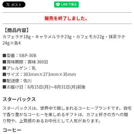
販売を終了しました。
【商品内容】
カフェラテ18g・キャラメルラテ23g・カフェモカ22g・抹茶ラテ
24g×各4
■型番：SBP-30B
■賞味期限：賞味 360日
■アレルゲン：乳
■サイズ：303mm×273mm×35mm
■配送便：佐川
■お届け日：6月15日(月)～8月31日(月)前後
スターバックス
スターバックスは、世界中で親しまれるコーヒーブランドです。自宅
で香り豊かなコーヒーを楽しめるギフトは、カフェ好きの方への贈
り物や、上質感のあるお中元として人気があります。
コーヒー