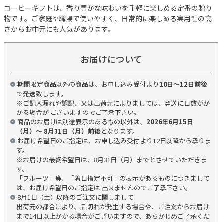
コーヒーギフトは、香り豊かな味わいを手軽に楽しめる定番の贈り
物です。ご家庭や職場で使いやすく、日常的に楽しめる実用性の高
さからお中元にも人気があります。
お届けについて
期間限定商品以外の商品は、お申し込み受付より
10日～12日前後
で発送致します。
※ご記入漏れや誤記、又は出荷元によりましては、発送に日数がか
かる場合が ございますのでご了承下さい。
商品のお届けは別途表示のあるもの以外は、
2026年6月15日
（月）～ 8月31日（月）前後
となります。
お届け希望日のご指定は、お申し込み受付より12日以降から承りま
す。
※お届けの最終希望日は、8月31日（月）までとさせていただきま
す。
「フルーツ」等、「着日指定不可」の表示があるものにつきまして
は、お届け希望日のご指定は 出来ませんのでご了承下さい。
8月1日（土）以降のご注文に関しまして
出荷元の都合により、品切れが発生する場合や、ご注文からお届け
まで14日以上かかる場合がございますので、あらかじめご了承くだ