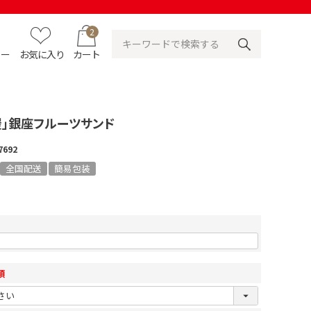
2
ュー
お気に入り
カート
屋」銀座フルーツサンド
7692
全国配送
簡易包装
須