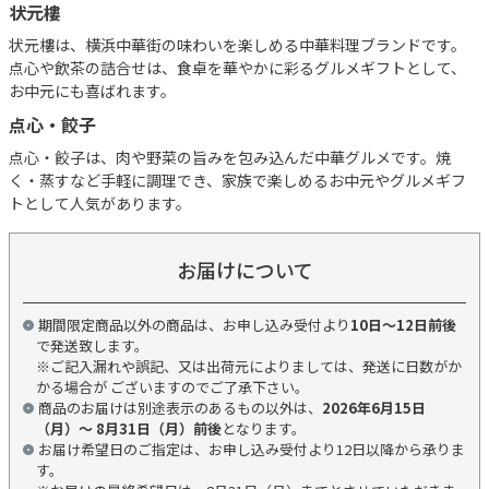
状元樓
状元樓は、横浜中華街の味わいを楽しめる中華料理ブランドです。
点心や飲茶の詰合せは、食卓を華やかに彩るグルメギフトとして、
お中元にも喜ばれます。
点心・餃子
点心・餃子は、肉や野菜の旨みを包み込んだ中華グルメです。焼
く・蒸すなど手軽に調理でき、家族で楽しめるお中元やグルメギフ
トとして人気があります。
お届けについて
期間限定商品以外の商品は、お申し込み受付より
10日～12日前後
で発送致します。
※ご記入漏れや誤記、又は出荷元によりましては、発送に日数がか
かる場合が ございますのでご了承下さい。
商品のお届けは別途表示のあるもの以外は、
2026年6月15日
（月）～ 8月31日（月）前後
となります。
お届け希望日のご指定は、お申し込み受付より12日以降から承りま
す。