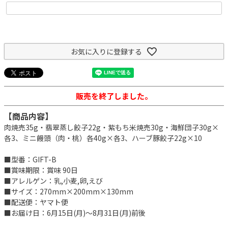
お気に入りに登録する
販売を終了しました。
【商品内容】
肉焼売35g・翡翠蒸し餃子22g・紫もち米焼売30g・海鮮団子30g×
各3、ミニ饅頭（肉・桃）各40g×各3、ハーブ豚餃子22g×10
■型番：GIFT-B
■賞味期限：賞味 90日
■アレルゲン：乳,小麦,卵,えび
■サイズ：270mm×200mm×130mm
■配送便：ヤマト便
■お届け日：6月15日(月)～8月31日(月)前後