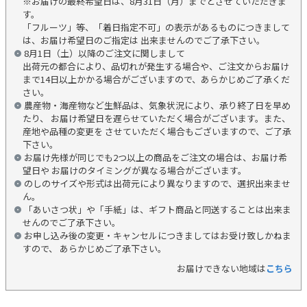
※お届けの最終希望日は、8月31日（月）までとさせていただきま
す。
「フルーツ」等、「着日指定不可」の表示があるものにつきまして
は、お届け希望日のご指定は 出来ませんのでご了承下さい。
8月1日（土）以降のご注文に関しまして
出荷元の都合により、品切れが発生する場合や、ご注文からお届け
まで14日以上かかる場合がございますので、あらかじめご了承くだ
さい。
農産物・海産物など生鮮品は、気象状況により、承り終了日を早め
たり、 お届け希望日を遅らせていただく場合がございます。また、
産地や品種の変更を させていただく場合もございますので、ご了承
下さい。
お届け先様が同じでも2つ以上の商品をご注文の場合は、お届け希
望日や お届けのタイミングが異なる場合がございます。
のしのサイズや形式は出荷元により異なりますので、選択出来ませ
ん。
「あいさつ状」や「手紙」は、ギフト商品と同送することは出来ま
せんのでご了承下さい。
お申し込み後の変更・キャンセルにつきましてはお受け致しかねま
すので、 あらかじめご了承下さい。
お届けできない地域は
こちら