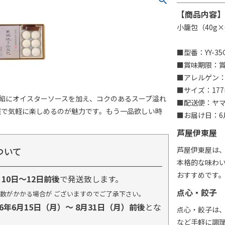
【商品内容】
小籠包（40g×
■型番：YY-35
■賞味期限：賞
■アレルゲン：
■サイズ：177
た餡にオイスターソースを加え、コクのあるスープ溢れ
■配送便：ヤ
庭で気軽に楽しめるのが魅力です。もう一品欲しい時
■お届け日：6月
芦屋伊東屋
ついて
芦屋伊東屋は
本格的な味わ
おすすめです
り
10日～12日前後
で発送致します。
点心・餃子
数がかかる場合が ございますのでご了承下さい。
26年6月15日（月）～ 8月31日（月）前後
とな
点心・餃子は
など手軽に調