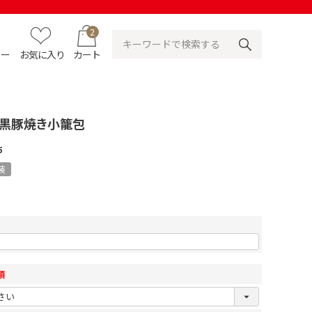
2
ュー
お気に入り
カート
 黒豚焼き小籠包
5
装
須