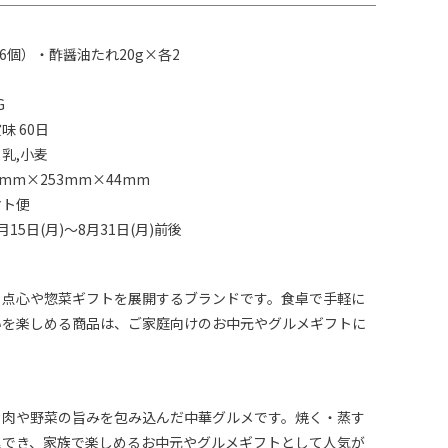
6個）・酢醤油たれ20g×各2
G
味 60日
乳,小麦
mm×253mm×44mm
マト便
15日(月)～8月31日(月)前後
、点心や惣菜ギフトを展開するブランドです。食卓で手軽に
いを楽しめる商品は、ご家庭向けのお中元やグルメギフトに
。
、肉や野菜の旨みを包み込んだ中華グルメです。焼く・蒸す
理でき、家族で楽しめるお中元やグルメギフトとして人気が