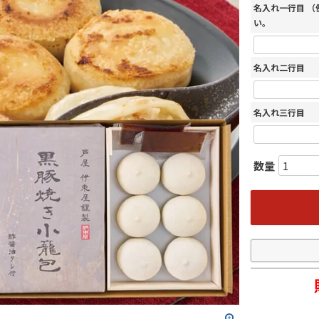
名入れ一行目 
い。
名入れ二行目
名入れ三行目