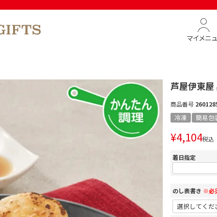
マイメニ
芦屋伊東屋
商品番号
260128
冷凍
簡易包
¥
4,104
税込
着日指定
のし表書き
※必