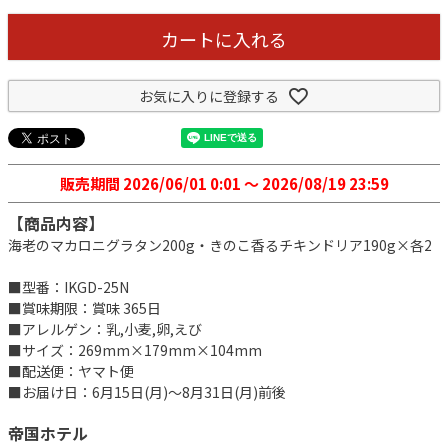
カートに入れる
お気に入りに登録する
販売期間
2026/06/01 0:01
〜
2026/08/19 23:59
【商品内容】
海老のマカロニグラタン200g・きのこ香るチキンドリア190g×各2
■型番：IKGD-25N
■賞味期限：賞味 365日
■アレルゲン：乳,小麦,卵,えび
■サイズ：269mm×179mm×104mm
■配送便：ヤマト便
■お届け日：6月15日(月)～8月31日(月)前後
帝国ホテル