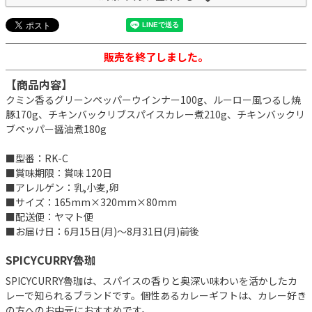
販売を終了しました。
【商品内容】
クミン香るグリーンペッパーウインナー100g、ルーロー風つるし焼
豚170g、チキンバックリブスパイスカレー煮210g、チキンバックリ
ブペッパー醤油煮180g
■型番：RK-C
■賞味期限：賞味 120日
■アレルゲン：乳,小麦,卵
■サイズ：165mm×320mm×80mm
■配送便：ヤマト便
■お届け日：6月15日(月)～8月31日(月)前後
SPICYCURRY魯珈
SPICYCURRY魯珈は、スパイスの香りと奥深い味わいを活かしたカ
レーで知られるブランドです。個性あるカレーギフトは、カレー好き
の方へのお中元におすすめです。