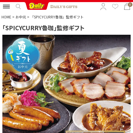
0
HOME
お中元
「SPICYCURRY魯珈」監修ギフト
「SPICYCURRY魯珈」監修ギフト
特集から選ぶ
予算から選ぶ
カテゴリから選ぶ
贈る相手から選ぶ