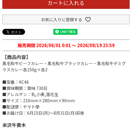
カートに入れる
お気に入りに登録する
販売期間
2026/06/01 0:01
〜
2026/08/19 23:59
【商品内容】
黒毛和牛ビーフカレー・黒毛和牛ブラックカレー・黒毛和牛デミグ
ラスカレー各150g×各2
■型番：KC46
■賞味期限：賞味 730日
■アレルゲン：乳,小麦,落花生
■サイズ：210mm×280mm×90mm
■配送便：ヤマト便
■お届け日：6月15日(月)～8月31日(月)前後
米沢牛黄木