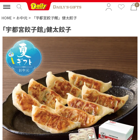
0
HOME
お中元
「宇都宮餃子館」健太餃子
「宇都宮餃子館」健太餃子
特集から選ぶ
予算から選ぶ
カテゴリから選ぶ
贈る相手から選ぶ