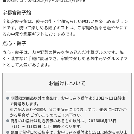
■お届け日：6月15日(月)～8月31日(月)前後
宇都宮餃子館
宇都宮餃子館は、餃子の街・宇都宮らしい味わいを楽しめるブラン
ドです。焼いて楽しめる餃子ギフトは、ご家庭の食卓を賑やかにす
るお中元や惣菜ギフトにおすすめです。
点心・餃子
点心・餃子は、肉や野菜の旨みを包み込んだ中華グルメです。焼
く・蒸すなど手軽に調理でき、家族で楽しめるお中元やグルメギフ
トとして人気があります。
お届けについて
期間限定商品以外の商品は、お申し込み受付より
10日～12日前後
で発送致します。
※ご記入漏れや誤記、又は出荷元によりましては、発送に日数がか
かる場合が ございますのでご了承下さい。
商品のお届けは別途表示のあるもの以外は、
2026年6月15日
（月）～ 8月31日（月）前後
となります。
お届け希望日のご指定は、お申し込み受付より12日以降から承りま