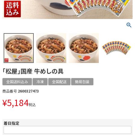
「松屋」国産 牛めしの具
全国送料込み
冷凍
全国配送
簡易包装
商品番号
2600327473
¥
5,184
税込
着日指定