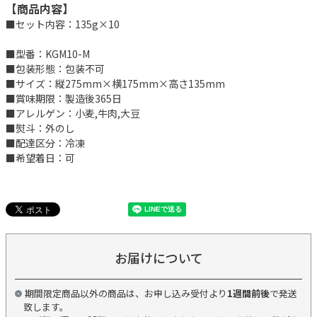
【商品内容】
■セット内容：135g×10
■型番：KGM10-M
■包装形態：包装不可
■サイズ：縦275mm×横175mm×高さ135mm
■賞味期限：製造後365日
■アレルゲン：小麦,牛肉,大豆
■熨斗：外のし
■配達区分：冷凍
■希望着日：可
お届けについて
期間限定商品以外の商品は、お申し込み受付より
1週間前後
で発送
致します。