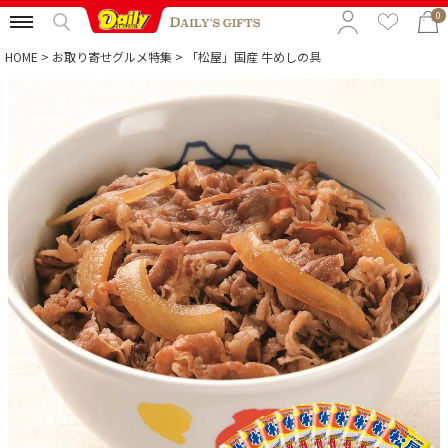
0
HOME
お取り寄せグルメ特集
「松屋」国産 牛めしの具
特集から選ぶ
予算から選ぶ
カテゴリから選ぶ
贈る相手から選ぶ