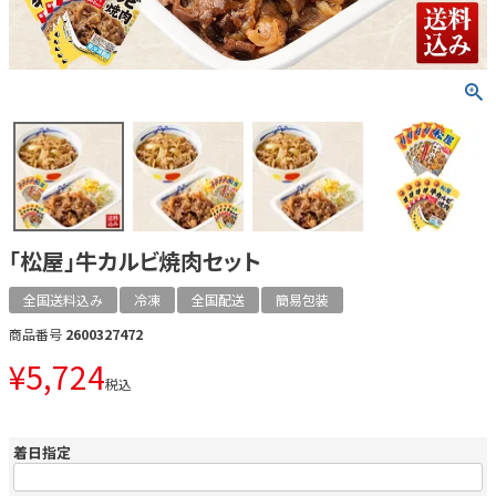
「松屋」牛カルビ焼肉セット
全国送料込み
冷凍
全国配送
簡易包装
商品番号
2600327472
¥
5,724
税込
着日指定