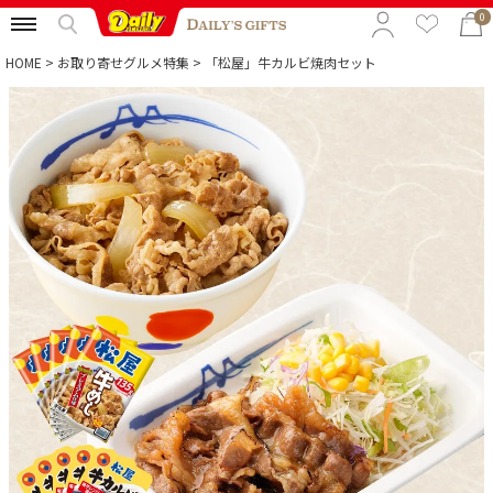
0
HOME
お取り寄せグルメ特集
「松屋」牛カルビ焼肉セット
特集から選ぶ
予算から選ぶ
カテゴリから選ぶ
贈る相手から選ぶ