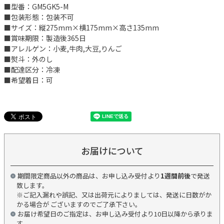
■型番：GM5GK5-M
■包装形態：包装不可
■サイズ：縦275mm×横175mm×高さ135mm
■賞味期限：製造後365日
■アレルゲン：小麦,牛肉,大豆,りんご
■熨斗：外のし
■配達区分：冷凍
■希望着日：可
お届けについて
期間限定商品以外の商品は、お申し込み受付より
1週間前後
で発送
致します。
※ご記入漏れや誤記、又は出荷元によりましては、発送に日数がか
かる場合が ございますのでご了承下さい。
お届け希望日のご指定は、お申し込み受付より10日以降から承りま
す。