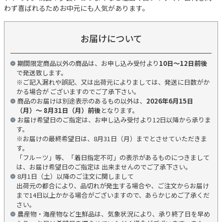
わず喜ばれるためお中元にも人気があります。
お届けについて
期間限定商品以外の商品は、お申し込み受付より
10日～12日前後
で発送致します。
※ご記入漏れや誤記、又は出荷元によりましては、発送に日数がか
かる場合が ございますのでご了承下さい。
商品のお届けは別途表示のあるもの以外は、
2026年6月15日
（月）～ 8月31日（月）前後
となります。
お届け希望日のご指定は、お申し込み受付より12日以降から承りま
す。
※お届けの最終希望日は、8月31日（月）までとさせていただきま
す。
「フルーツ」等、「着日指定不可」の表示があるものにつきまして
は、お届け希望日のご指定は 出来ませんのでご了承下さい。
8月1日（土）以降のご注文に関しまして
出荷元の都合により、品切れが発生する場合や、ご注文からお届け
まで14日以上かかる場合がございますので、あらかじめご了承くだ
さい。
農産物・海産物など生鮮品は、気象状況により、承り終了日を早め