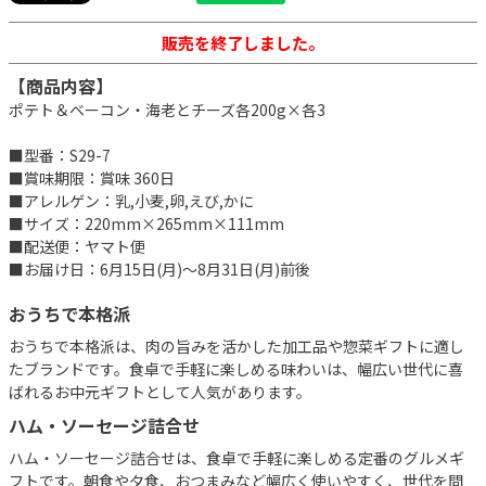
販売を終了しました。
【商品内容】
ポテト＆ベーコン・海老とチーズ各200g×各3
■型番：S29-7
■賞味期限：賞味 360日
■アレルゲン：乳,小麦,卵,えび,かに
■サイズ：220mm×265mm×111mm
■配送便：ヤマト便
■お届け日：6月15日(月)～8月31日(月)前後
おうちで本格派
おうちで本格派は、肉の旨みを活かした加工品や惣菜ギフトに適し
たブランドです。食卓で手軽に楽しめる味わいは、幅広い世代に喜
ばれるお中元ギフトとして人気があります。
ハム・ソーセージ詰合せ
ハム・ソーセージ詰合せは、食卓で手軽に楽しめる定番のグルメギ
フトです。朝食や夕食、おつまみなど幅広く使いやすく、世代を問