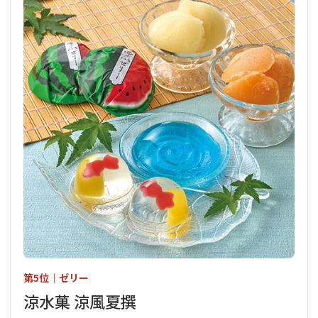
第5位｜ゼリー
涼水菓 涼風夏撰