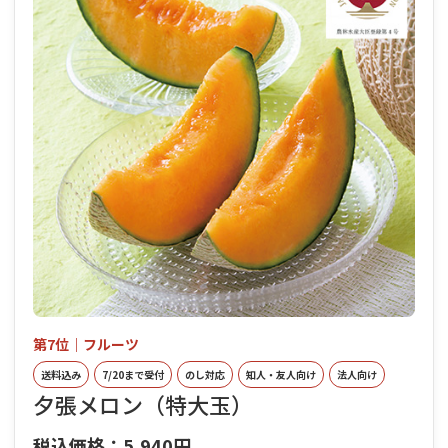
第7位｜フルーツ
送料込み
7/20まで受付
のし対応
知人・友人向け
法人向け
夕張メロン（特大玉）
税込価格：5,940円