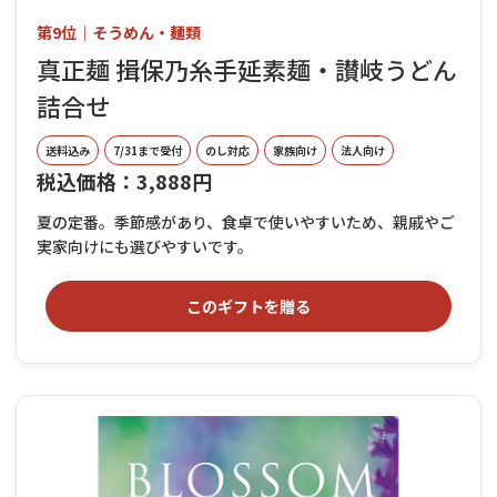
第9位｜そうめん・麺類
真正麺 揖保乃糸手延素麺・讃岐うどん
詰合せ
送料込み
7/31まで受付
のし対応
家族向け
法人向け
税込価格：3,888円
夏の定番。季節感があり、食卓で使いやすいため、親戚やご
実家向けにも選びやすいです。
このギフトを贈る