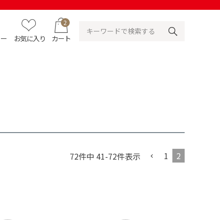
2
ュー
お気に入り
カート
1
2
72
件中
41
-
72
件表示