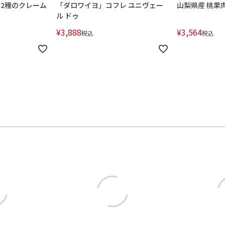
 2種のクレーム
「ダロワイヨ」コフレ ユニヴェー
山梨県産 桃果
ル ドゥ
¥
3,888
¥
3,564
税込
税込