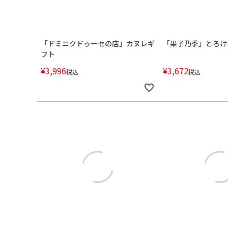
「ドミニクドゥーセの店」カヌレギ
「果子乃季」とろけ
フト
¥
3,996
¥
3,672
税込
税込