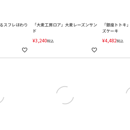
るスフレほわり
「大麦工房ロア」大麦レーズンサン
「銀座トトキ」
ド
ズケーキ
¥
3,240
¥
4,482
税込
税込