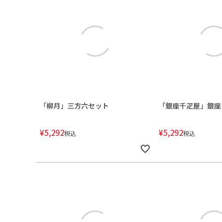
「柳月」三方六セット
「銀座千疋屋」銀座
¥
5,292
¥
5,292
税込
税込