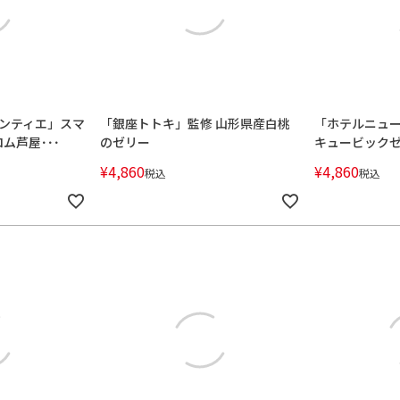
ンティエ」スマ
「銀座トトキ」監修 山形県産白桃
「ホテルニュ
ム芦屋･･･
のゼリー
キュービック
¥
4,860
¥
4,860
税込
税込