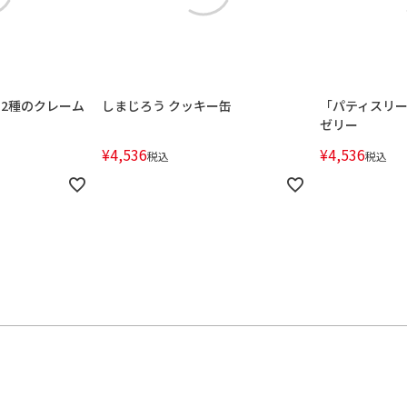
 2種のクレーム
しまじろう クッキー缶
「パティスリー
ゼリー
¥
4,536
¥
4,536
税込
税込