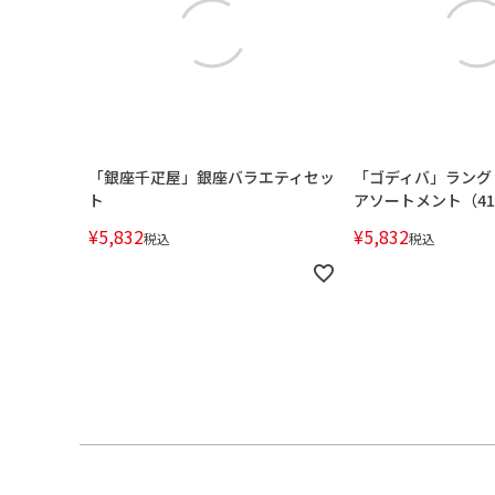
「銀座千疋屋」銀座バラエティセッ
「ゴディバ」ラング
ト
アソートメント（4
¥
5,832
¥
5,832
税込
税込