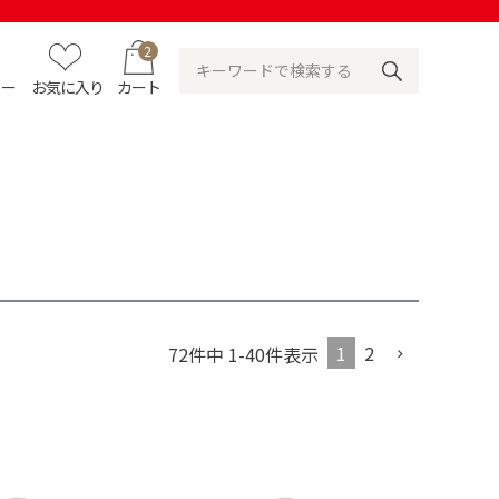
2
ュー
お気に入り
カート
1
2
72
件中
1
-
40
件表示