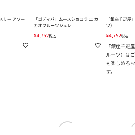
スリー アソー
「ゴディバ」ムースショコラ エ カ
「銀座千疋屋
カオフルーツジュレ
ツ）
¥
4,752
¥
4,752
税込
税込
「銀座千疋屋
ルーツ）はご
も楽しめるお
す。