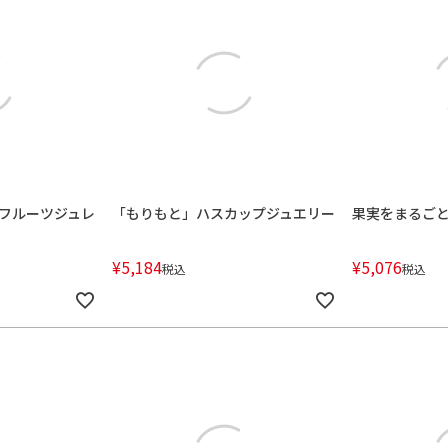
フルーツジュレ
「もりもと」ハスカップジュエリー
果実をまるご
¥
5,184
¥
5,076
税込
税込