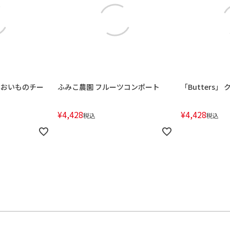
 おいものチー
ふみこ農園 フルーツコンポート
「Butters
¥
4,428
¥
4,428
税込
税込