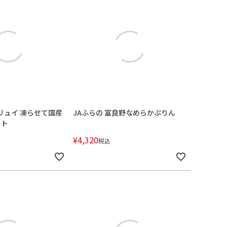
フリュイ 凍らせて国産
JAふらの 富良野なめらかぷりん
ット
¥
4,320
税込