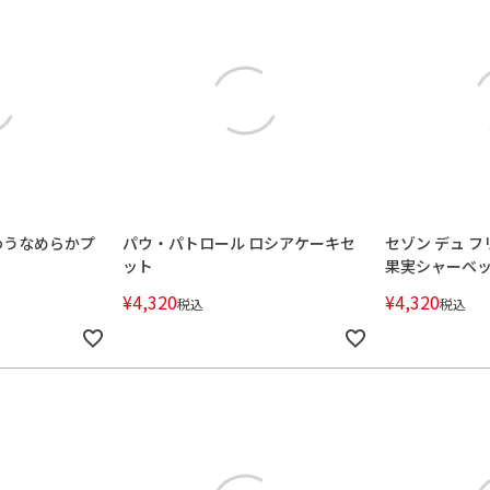
ズ味わうなめらかプ
パウ・パトロール ロシアケーキセ
セゾン デュ 
ット
果実シャーベ
¥
4,320
¥
4,320
税込
税込