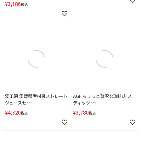
¥
3,186
税込
愛工房 愛媛県産柑橘ストレート
AGF ちょっと贅沢な珈琲店 ス
ジュースセ･･･
ティック･･･
¥
4,320
¥
3,780
税込
税込