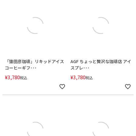
「猿田彦珈琲」リキッドアイス
AGF ちょっと贅沢な珈琲店 アイ
コーヒーギフ･･･
スプレ･･･
¥
3,780
¥
3,780
税込
税込