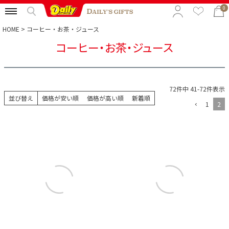
0
HOME
コーヒー・お茶・ジュース
コーヒー・お茶・ジュース
特集から選ぶ
予算から選ぶ
72
件中
41
-
72
件表示
カテゴリから選ぶ
並び替え
価格が安い順
価格が高い順
新着順
1
2
贈る相手から選ぶ