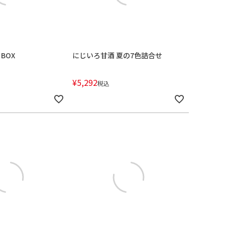
BOX
にじいろ甘酒 夏の7色詰合せ
¥
5,292
税込