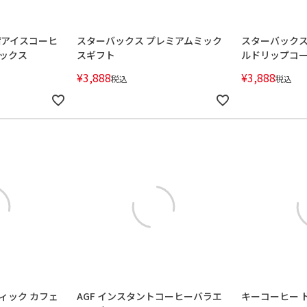
縮アイスコーヒ
スターバックス プレミアムミック
スターバックス
ックス
スギフト
ルドリップコ
¥
3,888
¥
3,888
税込
税込
ティック カフェ
AGF インスタントコーヒーバラエ
キーコーヒー 