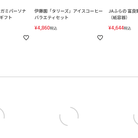
リガミパーソナ
伊藤園「タリーズ」アイスコーヒー
JAふらの 富
ギフト
バラエティセット
（紙容器）
¥
4,860
¥
4,644
税込
税込