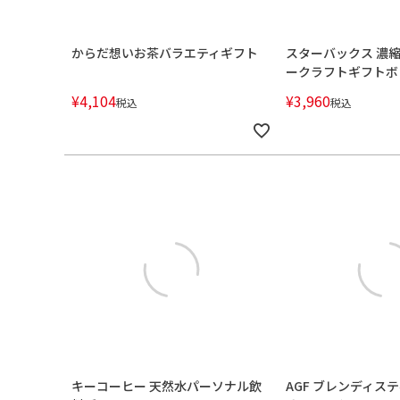
からだ想いお茶バラエティギフト
スターバックス 濃
ークラフトギフトボ
¥
4,104
¥
3,960
税込
税込
キーコーヒー 天然水パーソナル飲
AGF ブレンディス