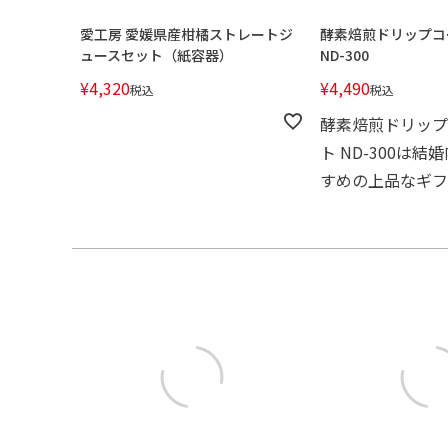
愛工房 愛媛県産柑橘ストレートジ
酵素焙煎ドリップコ
ュースセット（紙容器）
ND-300
¥
4,320
¥
4,490
税込
税込
酵素焙煎ドリップ
ト ND-300は
すめの上品なギフ