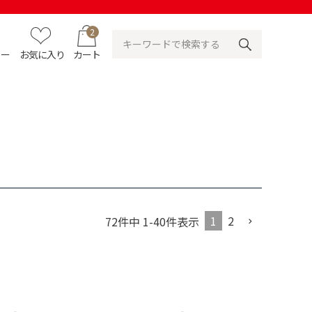
2
ュー
お気に入り
カート
1
2
72
件中
1
-
40
件表示