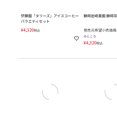
伊藤園「タリーズ」アイスコーヒー
静岡岩崎農園 静岡
バラエティセット
¥
4,320
発売元希望小売価格
税込
のところ
¥
4,320
税込