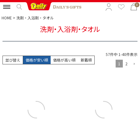
0
HOME
洗剤・入浴剤・タオル
洗剤・入浴剤・タオル
特集から選ぶ
予算から選ぶ
57
件中
1
-
40
件表示
カテゴリから選ぶ
並び替え
価格が安い順
価格が高い順
新着順
1
2
贈る相手から選ぶ