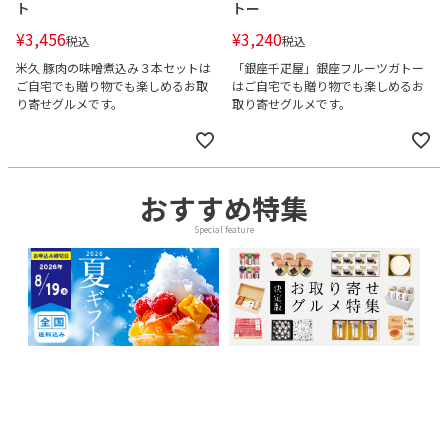
ト
トー
¥
3,456
¥
3,240
税込
税込
米久 豚肉の味噌煮込み３本セットは
「銀座千疋屋」銀座フルーツガトー
ご自宅でも贈り物でも楽しめるお取
はご自宅でも贈り物でも楽しめるお
り寄せグルメです。
取り寄せグルメです。
おすすめ特集
Special feature