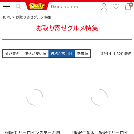
0
HOME
お取り寄せグルメ特集
お取り寄せグルメ特集
特集から選ぶ
予算から選ぶ
並び替え
価格が安い順
価格が高い順
新着順
32
件中
1
-
32
件表示
カテゴリから選ぶ
贈る相手から選ぶ
松阪牛 サーロインステーキ用
「米沢牛黄木」米沢牛サーロイ