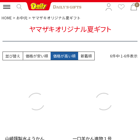
0
HOME
お中元
ヤマザキオリジナル夏ギフト
ヤマザキオリジナル夏ギフト
特集から選ぶ
予算から選ぶ
並び替え
価格が安い順
価格が高い順
新着順
6
件中
1
-
6
件表示
カテゴリから選ぶ
贈る相手から選ぶ
山崎謹製水ようかん
一口羊かん進物１号