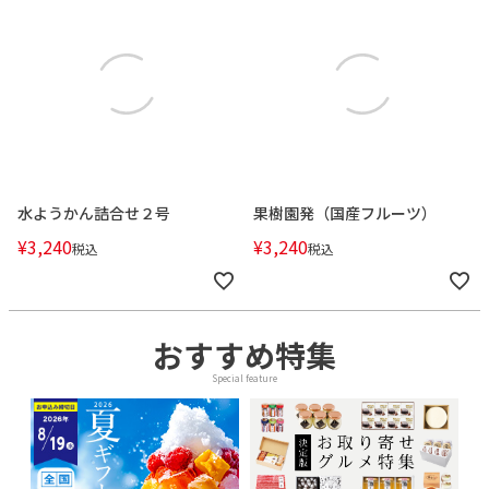
水ようかん詰合せ２号
果樹園発（国産フルーツ）
¥
3,240
¥
3,240
税込
税込
おすすめ特集
Special feature