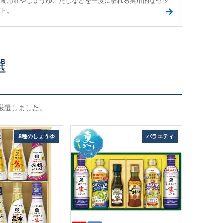
食用油やしょうゆ、だしなどを一度に贈れる実用的なセッ
→
ト。
選
厳選しました。
8種のしょうゆ
バラエティ