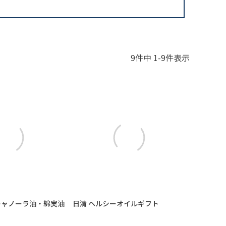
9
件中
1
-
9
件表示
キャノーラ油・綿実油
日清 ヘルシーオイルギフト