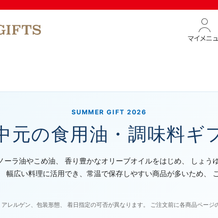
マイメニ
SUMMER GIFT 2026
中元の食用油・調味料ギ
ノーラ油やこめ油、 香り豊かなオリーブオイルをはじめ、 しょう
。 幅広い料理に活用でき、常温で保存しやすい商品が多いため、 
、アレルゲン、包装形態、 着日指定の可否が異なります。 ご注文前に各商品ページ