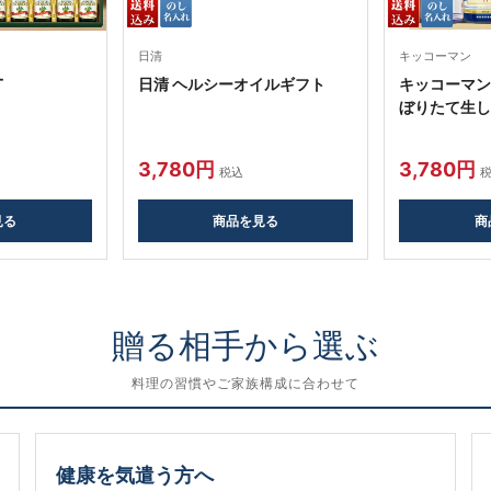
日清
キッコーマン
T
日清 ヘルシーオイルギフト
キッコーマン
ぼりたて生
3,780円
3,780円
税込
見る
商品を見る
商
贈る相手から選ぶ
料理の習慣やご家族構成に合わせて
健康を気遣う方へ