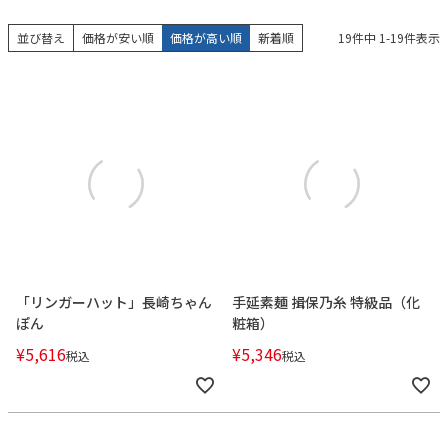
並び替え
価格が安い順
価格が高い順
新着順
19
件中
1
-
19
件表示
「リンガーハット」長崎ちゃん
手延素麺 揖保乃糸 特級品（化
ぽん
粧箱）
¥
5,616
¥
5,346
税込
税込