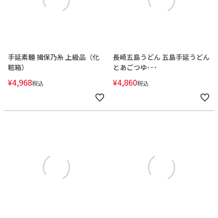
手延素麺 揖保乃糸 上級品（化
長崎五島うどん 五島手延うどん
粧箱）
とあごつゆ･･･
¥
4,968
¥
4,860
税込
税込