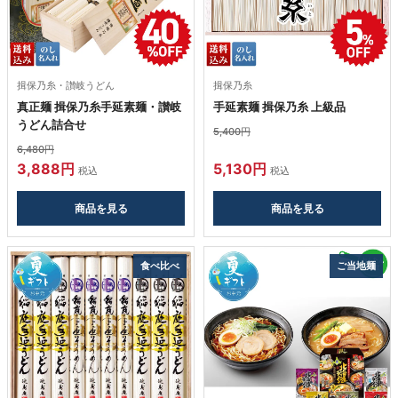
揖保乃糸・讃岐うどん
揖保乃糸
真正麺 揖保乃糸手延素麺・讃岐
手延素麺 揖保乃糸 上級品
うどん詰合せ
5,400円
6,480円
3,888円
5,130円
税込
税込
商品を見る
商品を見る
食べ比べ
ご当地麺