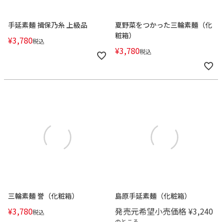
手延素麺 揖保乃糸 上級品
夏野菜をつかった三輪素麺（化
粧箱）
¥
3,780
税込
¥
3,780
税込
三輪素麺 誉（化粧箱）
島原手延素麺（化粧箱）
¥
3,780
発売元希望小売価格
¥
3,240
税込
のところ