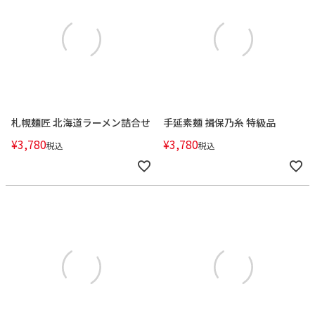
札幌麺匠 北海道ラーメン詰合せ
手延素麺 揖保乃糸 特級品
¥
3,780
¥
3,780
税込
税込