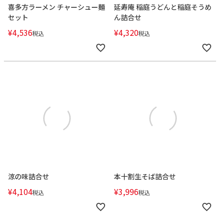
喜多方ラーメン チャーシュー麺
延寿庵 稲庭うどんと稲庭そうめ
セット
ん詰合せ
¥
4,536
¥
4,320
税込
税込
涼の味詰合せ
本十割生そば詰合せ
¥
4,104
¥
3,996
税込
税込