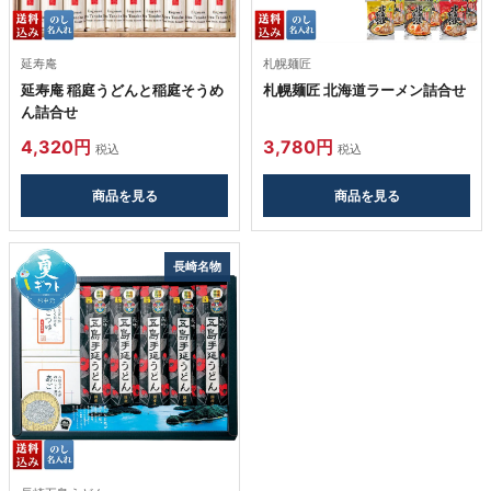
延寿庵
札幌麺匠
延寿庵 稲庭うどんと稲庭そうめ
札幌麺匠 北海道ラーメン詰合せ
ん詰合せ
4,320円
3,780円
税込
税込
商品を見る
商品を見る
長崎名物