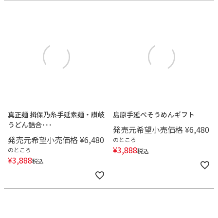
真正麺 揖保乃糸手延素麺・讃岐
島原手延べそうめんギフト
うどん詰合･･･
発売元希望小売価格
¥
6,480
発売元希望小売価格
¥
6,480
のところ
¥
3,888
のところ
税込
¥
3,888
税込