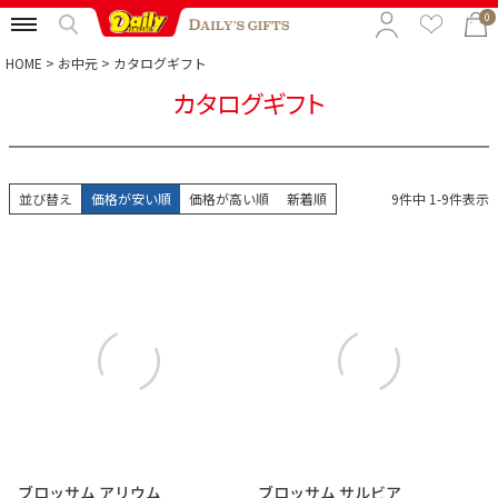
0
HOME
お中元
カタログギフト
カタログギフト
特集から選ぶ
予算から選ぶ
並び替え
価格が安い順
価格が高い順
新着順
9
件中
1
-
9
件表示
カテゴリから選ぶ
贈る相手から選ぶ
ブロッサム アリウム
ブロッサム サルビア