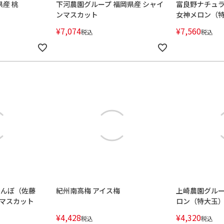
産 桃
下河農園グループ 福岡県産 シャイ
富良野ナチュラ
ンマスカット
女神メロン（
¥
7,074
¥
7,560
税込
税込
らんぼ（佐藤
紀州南高梅 アイス梅
上崎農園グルー
マスカット
ロン（特大玉
¥
4,428
¥
4,320
税込
税込