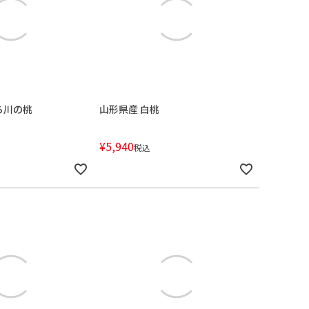
ら川の桃
山形県産 白桃
¥
5,940
税込