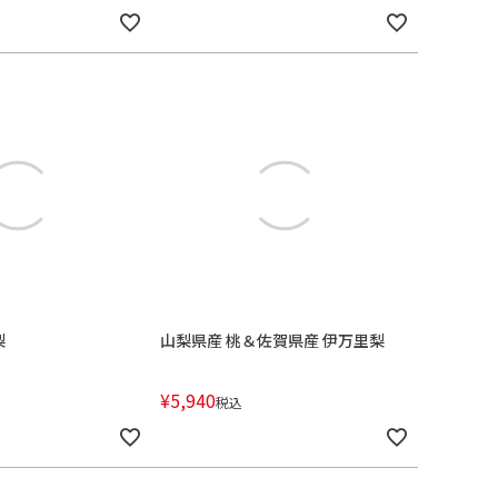
梨
山梨県産 桃＆佐賀県産 伊万里梨
¥
5,940
税込