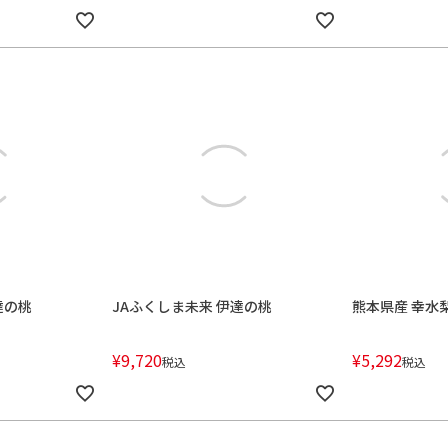
達の桃
JAふくしま未来 伊達の桃
熊本県産 幸水
¥
9,720
¥
5,292
税込
税込