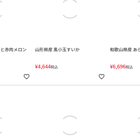
ンと赤肉メロン
山形県産 黒小玉すいか
和歌山県産 あ
¥
4,644
¥
6,696
税込
税込