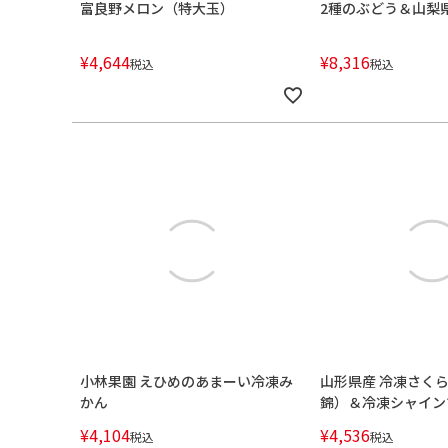
富良野メロン（特大玉）
2種のぶどう＆山梨県
¥
4,644
¥
8,316
税込
税込
小林果園 えひめのあまーい冷凍み
山形県産 冷凍さく
かん
錦）＆冷凍シャイン
¥
4,104
¥
4,536
税込
税込