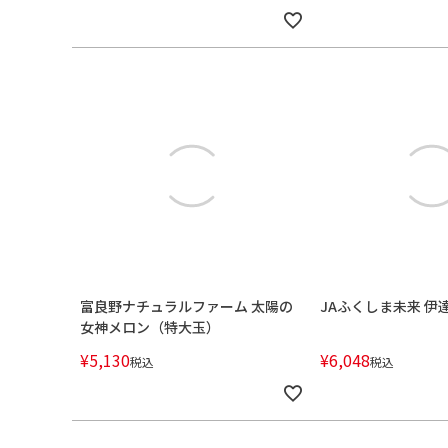
富良野ナチュラルファーム 太陽の
JAふくしま未来 伊
女神メロン（特大玉）
¥
5,130
¥
6,048
税込
税込