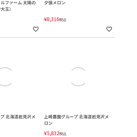
ルファーム 太陽の
夕張メロン
特大玉）
¥
8,316
税込
プ 北海道岩見沢メ
上崎農園グループ 北海道岩見沢メ
）
ロン
¥
5,832
税込