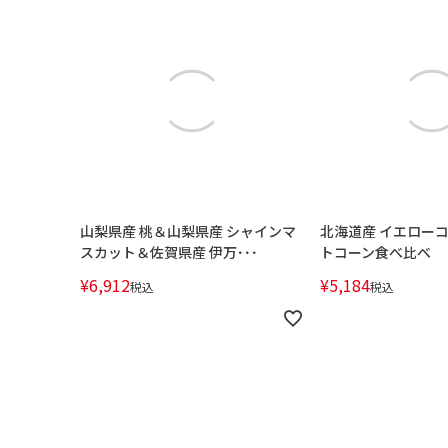
山梨県産 桃＆山梨県産 シャインマ
北海道産 イエロー
スカット＆佐賀県産 伊万･･･
トコーン食べ比べ
¥
6,912
¥
5,184
税込
税込