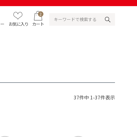
2
ュー
お気に入り
カート
37
件中
1
-
37
件表示