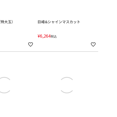
（特大玉）
巨峰&シャインマスカット
¥
6,264
税込